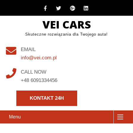
Skip
to
VEI CARS
content
Skuteczne rozwiązania dla Twojego auta!
EMAIL
info@vei.com.pl
CALL NOW
+48 6091334456
KONTAKT 24H
Menu