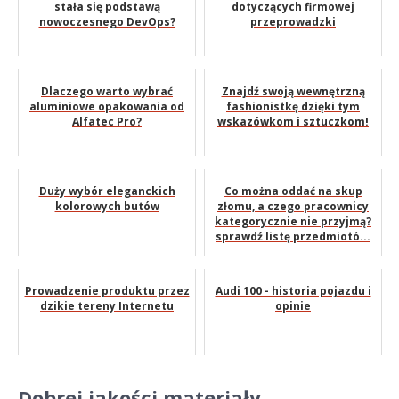
stała się podstawą
dotyczących firmowej
nowoczesnego DevOps?
przeprowadzki
Dlaczego warto wybrać
Znajdź swoją wewnętrzną
aluminiowe opakowania od
fashionistkę dzięki tym
Alfatec Pro?
wskazówkom i sztuczkom!
Duży wybór eleganckich
Co można oddać na skup
kolorowych butów
złomu, a czego pracownicy
kategorycznie nie przyjmą?
sprawdź listę przedmiotó...
Prowadzenie produktu przez
Audi 100 - historia pojazdu i
dzikie tereny Internetu
opinie
Dobrej jakości materiały