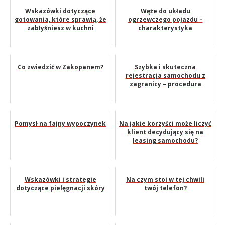
Wskazówki dotyczące
Węże do układu
gotowania, które sprawią, że
ogrzewczego pojazdu –
zabłyśniesz w kuchni
charakterystyka
Co zwiedzić w Zakopanem?
Szybka i skuteczna
rejestracja samochodu z
zagranicy – procedura
Pomysł na fajny wypoczynek
Na jakie korzyści może liczyć
klient decydujący się na
leasing samochodu?
Wskazówki i strategie
Na czym stoi w tej chwili
dotyczące pielęgnacji skóry
twój telefon?