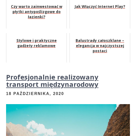
Czy warto zainwestować w
Jak Włączyć Internet Play?
płytki antypoślizgowe do
łazienki?
Stylowe i praktyczne
Balustrady całoszklane –
gadżety reklamowe
elegancja w najczystszej
postaci
Profesjonalnie realizowany
transport międzynarodowy
18 PAŹDZIERNIKA, 2020