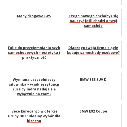
Mapy drogowe GPS
Czego nowego chciałbyś się
nauczyć jeśli chodzi o twój
samochód
Folie do przyciemniania szyb
Dlaczego twoja firma ciągle
samochodowych – estetyka i
kupuje samochody osobowe?
praktyczność
Wymiana uszczelniaczy
BMW E83 SUV D
siłownika – w jakiej sytuacji
rura cylindra nadaje się
wyłącznie na złom?
Iveco Eurocargo w ofercie
BMW E92 Coupe
Grupy DBK: Idealny wybór dla
biznesu