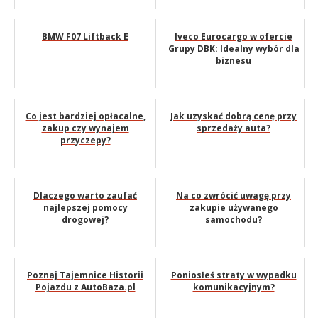
BMW F07 Liftback E
Iveco Eurocargo w ofercie
Grupy DBK: Idealny wybór dla
biznesu
Co jest bardziej opłacalne,
Jak uzyskać dobrą cenę przy
zakup czy wynajem
sprzedaży auta?
przyczepy?
Dlaczego warto zaufać
Na co zwrócić uwagę przy
najlepszej pomocy
zakupie używanego
drogowej?
samochodu?
Poznaj Tajemnice Historii
Poniosłeś straty w wypadku
Pojazdu z AutoBaza.pl
komunikacyjnym?