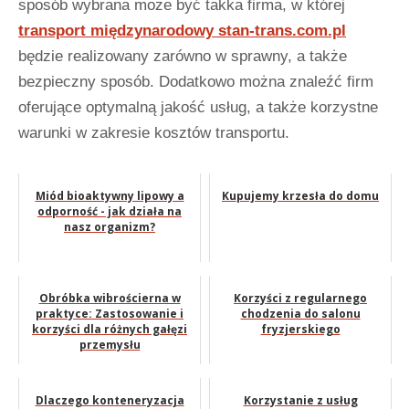
sposób wybrana może być takka firma, w której
transport międzynarodowy stan-trans.com.pl
będzie realizowany zarówno w sprawny, a także
bezpieczny sposób. Dodatkowo można znaleźć firm
oferujące optymalną jakość usług, a także korzystne
warunki w zakresie kosztów transportu.
Miód bioaktywny lipowy a
Kupujemy krzesła do domu
odporność - jak działa na
nasz organizm?
Obróbka wibrościerna w
Korzyści z regularnego
praktyce: Zastosowanie i
chodzenia do salonu
korzyści dla różnych gałęzi
fryzjerskiego
przemysłu
Dlaczego konteneryzacja
Korzystanie z usług