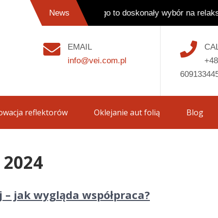
olanicy – dlaczego to doskonały wybór na relaks? | Od
News
EMAIL
CA
info@vei.com.pl
+48
60913344
wacja reflektorów
Oklejanie aut folią
Blog
 2024
j – jak wygląda współpraca?