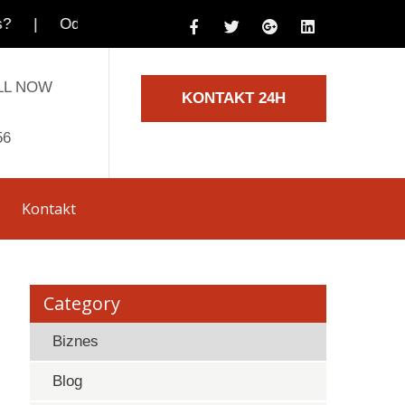
tłuszczanie lakieru przed polerowaniem – dlaczego jest
LL NOW
KONTAKT 24H
56
Kontakt
Category
Biznes
Blog