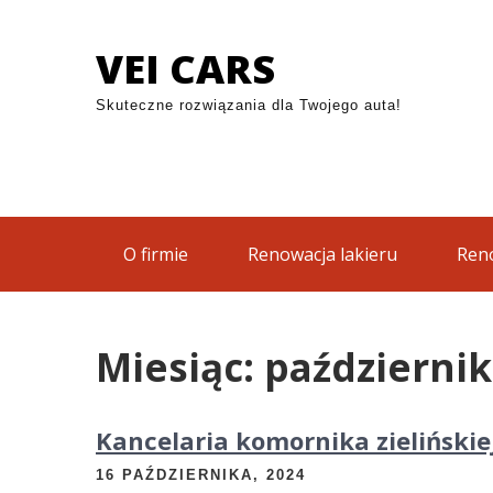
Skip
nika zielińskiej – jak wygląda współpraca? | Domki w p
to
VEI CARS
content
Skuteczne rozwiązania dla Twojego auta!
O firmie
Renowacja lakieru
Reno
Miesiąc:
październik
Kancelaria komornika zielińskie
16 PAŹDZIERNIKA, 2024