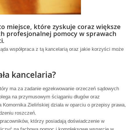
to miejsce, które zyskuje coraz większe
ch profesjonalnej pomocy w sprawach
i.
ląda współpraca z tą kancelarią oraz jakie korzyści może
ała kancelaria?
 który ma za zadanie egzekwowanie orzeczeń sądowych
polega na przymusowym ściąganiu długów oraz
a Komornika Zielińskiej działa w oparciu o przepisy prawa,
dzeniu roszczeń.
 pracowników, którzy posiadają doświadczenie w
ą liczyć na fachową pomoc i kompleksowe wsparcie w