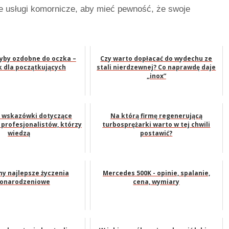
e usługi komornicze, aby mieć pewność, że swoje
ryby ozdobne do oczka –
Czy warto dopłacać do wydechu ze
k dla początkujących
stali nierdzewnej? Co naprawdę daje
„inox”
 wskazówki dotyczące
Na którą firmę regenerującą
 profesjonalistów, którzy
turbosprężarki warto w tej chwili
wiedzą
postawić?
y najlepsze życzenia
Mercedes 500K - opinie, spalanie,
onarodzeniowe
cena, wymiary