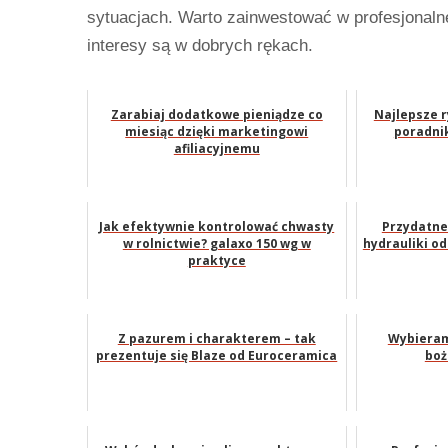
sytuacjach. Warto zainwestować w profesjonaln
interesy są w dobrych rękach.
Zarabiaj dodatkowe pieniądze co
Najlepsze 
miesiąc dzięki marketingowi
poradni
afiliacyjnemu
Jak efektywnie kontrolować chwasty
Przydatne
w rolnictwie? galaxo 150 wg w
hydrauliki od
praktyce
Z pazurem i charakterem – tak
Wybieram
prezentuje się Blaze od Euroceramica
boż