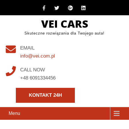
Skip
to
VEI CARS
content
Skuteczne rozwiązania dla Twojego auta!
EMAIL
info@vei.com.pl
CALL NOW
+48 6091334456
KONTAKT 24H
Menu