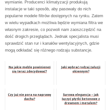
wymianie. Producenci klimatyzacji produkują
instalacje w taki sposób, aby pasowały do nich
popularne modele filtrów dostępnych na rynku. Zatem
w wielu wypadkach możliwa będzie wymiana filtra we
własnym zakresie, co pozwoli nam zaoszczędzić na
dość drogich przeglądach. Jednak specjalista musi
sprawdzić stan rur i kanałów wentylacyjnych, gdzie
mogą odkładać się różnego rodzaju substancje.
Na jakie meble powinieneś
Jaki wybrać rodzaj żaluzji
się teraz zdecydować?
okiennym?
Czy już nie pora na naprawę
Surowa elegancja – jak
dachu?
łączyć płytki betonowe z
drewnem i metalem?