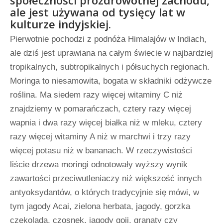
społeczności prozdrowotnej zachodu,
ale jest używana od tysięcy lat w
kulturze indyjskiej.
Pierwotnie pochodzi z podnóża Himalajów w Indiach,
ale dziś jest uprawiana na całym świecie w najbardziej
tropikalnych, subtropikalnych i półsuchych regionach.
Moringa to niesamowita, bogata w składniki odżywcze
roślina. Ma siedem razy więcej witaminy C niż
znajdziemy w pomarańczach, cztery razy więcej
wapnia i dwa razy więcej białka niż w mleku, cztery
razy więcej witaminy A niż w marchwi i trzy razy
więcej potasu niż w bananach. W rzeczywistości
liście drzewa moringi odnotowały wyższy wynik
zawartości przeciwutleniaczy niż większość innych
antyoksydantów, o których tradycyjnie się mówi, w
tym jagody Acai, zielona herbata, jagody, gorzka
czekolada, czosnek, jagody goji, granaty czy