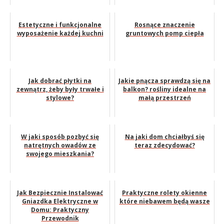
Estetyczne i funkcjonalne
Rosnące znaczenie
wyposażenie każdej kuchni
gruntowych pomp ciepła
Jak dobrać płytki na
Jakie pnącza sprawdzą się na
zewnątrz, żeby były trwałe i
balkon? rośliny idealne na
stylowe?
małą przestrzeń
W jaki sposób pozbyć się
Na jaki dom chciałbyś się
natrętnych owadów ze
teraz zdecydować?
swojego mieszkania?
Jak Bezpiecznie Instalować
Praktyczne rolety okienne
Gniazdka Elektryczne w
które niebawem będą wasze
Domu: Praktyczny
Przewodnik