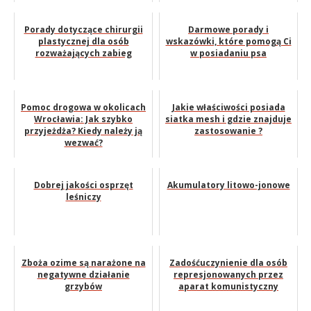
Porady dotyczące chirurgii
Darmowe porady i
plastycznej dla osób
wskazówki, które pomogą Ci
rozważających zabieg
w posiadaniu psa
Pomoc drogowa w okolicach
Jakie właściwości posiada
Wrocławia: Jak szybko
siatka mesh i gdzie znajduje
przyjeżdża? Kiedy należy ją
zastosowanie ?
wezwać?
Dobrej jakości osprzęt
Akumulatory litowo-jonowe
leśniczy
Zboża ozime są narażone na
Zadośćuczynienie dla osób
negatywne działanie
represjonowanych przez
grzybów
aparat komunistyczny