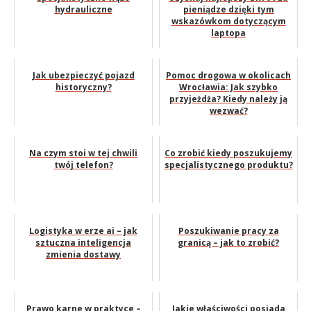
hydrauliczne
pieniądze dzięki tym
wskazówkom dotyczącym
laptopa
Jak ubezpieczyć pojazd
Pomoc drogowa w okolicach
historyczny?
Wrocławia: Jak szybko
przyjeżdża? Kiedy należy ją
wezwać?
Na czym stoi w tej chwili
Co zrobić kiedy poszukujemy
twój telefon?
specjalistycznego produktu?
Logistyka w erze ai – jak
Poszukiwanie pracy za
sztuczna inteligencja
granicą – jak to zrobić?
zmienia dostawy
Prawo karne w praktyce –
Jakie właściwości posiada