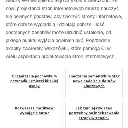
wiedzy.We wstępie do tego artykułu stwierdzono, że
nowi projektanci stron internetowych muszą nauczyć
się pewnych podstaw, aby tworzyć strony internetowe,
które dobrze wyglądają i działają dobrze. Ilość
dostępnych zasobów może utrudnić ustalenie, od
jakiego punktu wyjścia powinien być. Poprzednie
akapity zawierały wskazówki, które pomogą Ci w
wielu aspektach projektowania stron internetowych.
Organizacja pochówku w
Znaczenie semantyki w SEO:
przypadku śmierci bliskiej
nowe podejście do słów
osoby
kluczowych
Rozważasz możliwość
Jak zmniejszyć czas
wynajęcia auta?
potrzebny na indeksowanie
strony w google?