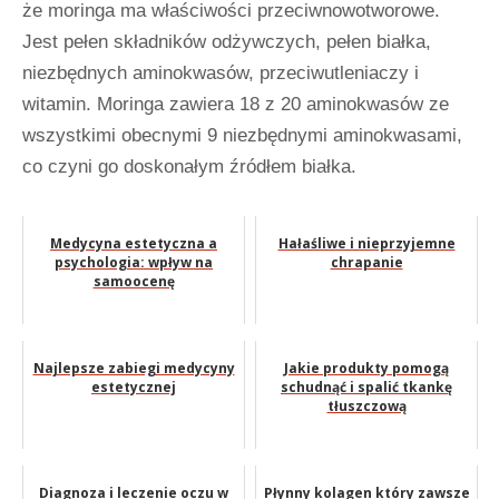
że moringa ma właściwości przeciwnowotworowe.
Jest pełen składników odżywczych, pełen białka,
niezbędnych aminokwasów, przeciwutleniaczy i
witamin. Moringa zawiera 18 z 20 aminokwasów ze
wszystkimi obecnymi 9 niezbędnymi aminokwasami,
co czyni go doskonałym źródłem białka.
Medycyna estetyczna a
Hałaśliwe i nieprzyjemne
psychologia: wpływ na
chrapanie
samoocenę
Najlepsze zabiegi medycyny
Jakie produkty pomogą
estetycznej
schudnąć i spalić tkankę
tłuszczową
Diagnoza i leczenie oczu w
Płynny kolagen który zawsze