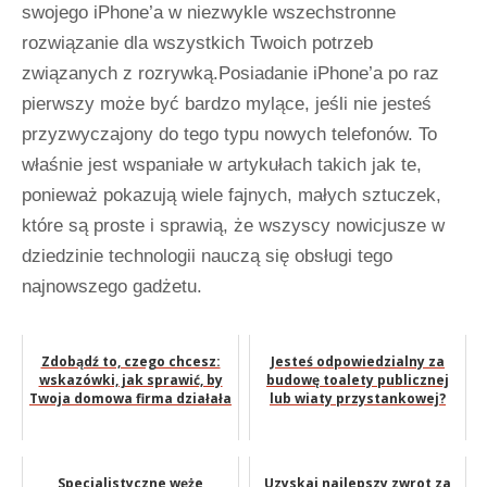
swojego iPhone’a w niezwykle wszechstronne
rozwiązanie dla wszystkich Twoich potrzeb
związanych z rozrywką.Posiadanie iPhone’a po raz
pierwszy może być bardzo mylące, jeśli nie jesteś
przyzwyczajony do tego typu nowych telefonów. To
właśnie jest wspaniałe w artykułach takich jak te,
ponieważ pokazują wiele fajnych, małych sztuczek,
które są proste i sprawią, że wszyscy nowicjusze w
dziedzinie technologii nauczą się obsługi tego
najnowszego gadżetu.
Zdobądź to, czego chcesz:
Jesteś odpowiedzialny za
wskazówki, jak sprawić, by
budowę toalety publicznej
Twoja domowa firma działała
lub wiaty przystankowej?
Specjalistyczne węże
Uzyskaj najlepszy zwrot za