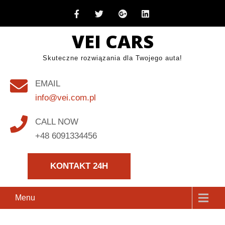
Skip
to
VEI CARS
content
Skuteczne rozwiązania dla Twojego auta!
EMAIL
info@vei.com.pl
CALL NOW
+48 6091334456
KONTAKT 24H
Menu