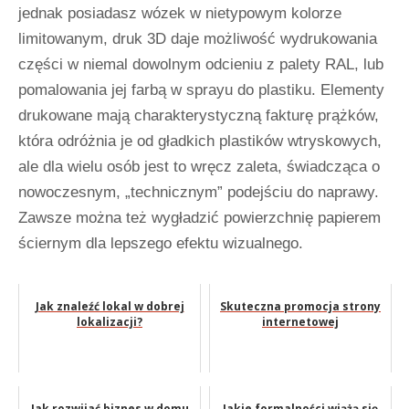
jednak posiadasz wózek w nietypowym kolorze
limitowanym, druk 3D daje możliwość wydrukowania
części w niemal dowolnym odcieniu z palety RAL, lub
pomalowania jej farbą w sprayu do plastiku. Elementy
drukowane mają charakterystyczną fakturę prążków,
która odróżnia je od gładkich plastików wtryskowych,
ale dla wielu osób jest to wręcz zaleta, świadcząca o
nowoczesnym, „technicznym” podejściu do naprawy.
Zawsze można też wygładzić powierzchnię papierem
ściernym dla lepszego efektu wizualnego.
Jak znaleźć lokal w dobrej
Skuteczna promocja strony
lokalizacji?
internetowej
Jak rozwijać biznes w domu
Jakie formalności wiążą się