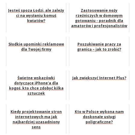
Jesteś spoza Łodzi, ale zależy
Zastosowanie noży
ci na wysłaniu komuś
rzeźniczych w domowym
kwiatów?
gotowaniu - poradnik dla
amatorów i profesjonalistów
Słodkie upominki reklamowe
Poszukiwanie pracy za
dla Twojej firmy
granicą – jak to zrobić?
Świetne wskazówki
Jak zwiększyć Internet Plus?
dotyczące iPhone'a dla
kogoś, kto chce zdobyć kilka
sztuczek
Kiedy projektowanie stron
Kto w Polsce wykona nam
internetowych ma jak
doskonałe usługi
najbardziej uzasadniony
poligraficzne?
sens