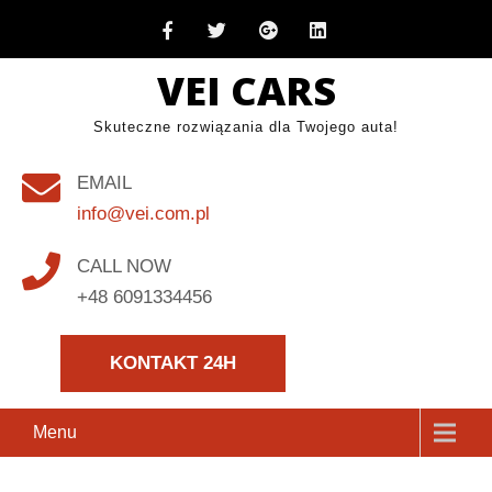
Skip
to
VEI CARS
content
Skuteczne rozwiązania dla Twojego auta!
EMAIL
info@vei.com.pl
CALL NOW
+48 6091334456
KONTAKT 24H
Menu