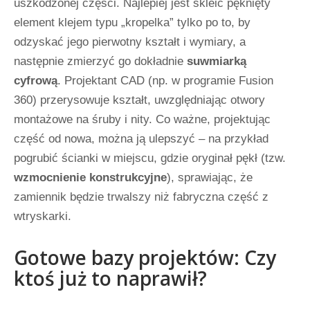
uszkodzonej części. Najlepiej jest skleić pęknięty
element klejem typu „kropelka” tylko po to, by
odzyskać jego pierwotny kształt i wymiary, a
następnie zmierzyć go dokładnie
suwmiarką
cyfrową
. Projektant CAD (np. w programie Fusion
360) przerysowuje kształt, uwzględniając otwory
montażowe na śruby i nity. Co ważne, projektując
część od nowa, można ją ulepszyć – na przykład
pogrubić ścianki w miejscu, gdzie oryginał pękł (tzw.
wzmocnienie konstrukcyjne
), sprawiając, że
zamiennik będzie trwalszy niż fabryczna część z
wtryskarki.
Gotowe bazy projektów: Czy
ktoś już to naprawił?