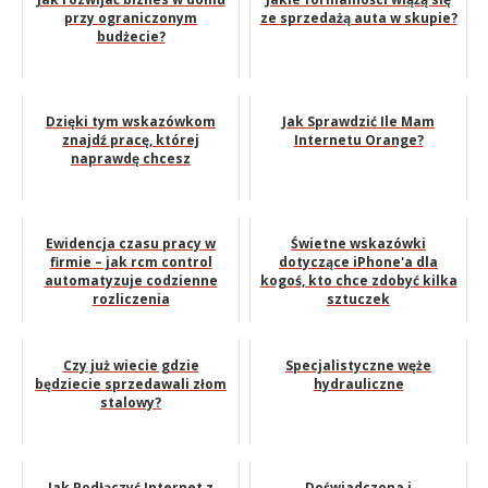
przy ograniczonym
ze sprzedażą auta w skupie?
budżecie?
Dzięki tym wskazówkom
Jak Sprawdzić Ile Mam
znajdź pracę, której
Internetu Orange?
naprawdę chcesz
Ewidencja czasu pracy w
Świetne wskazówki
firmie – jak rcm control
dotyczące iPhone'a dla
automatyzuje codzienne
kogoś, kto chce zdobyć kilka
rozliczenia
sztuczek
Czy już wiecie gdzie
Specjalistyczne węże
będziecie sprzedawali złom
hydrauliczne
stalowy?
Jak Podłączyć Internet z
Doświadczona i