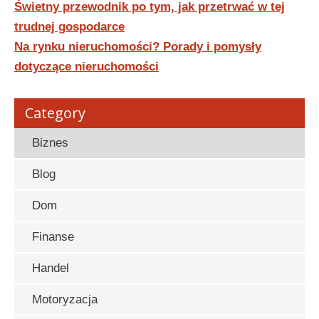
Nawigacja
Świetny przewodnik po tym, jak przetrwać w tej
wpisu
trudnej gospodarce
Na rynku nieruchomości? Porady i pomysły
dotyczące nieruchomości
Category
Biznes
Blog
Dom
Finanse
Handel
Motoryzacja