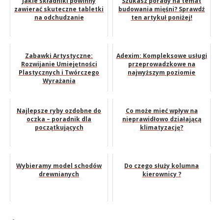
Jakie składniki powinny
Szukasz porady na temat
zawierać skuteczne tabletki
budowania mięśni? Sprawdź
na odchudzanie
ten artykuł poniżej!
Zabawki Artystyczne:
Adexim: Kompleksowe usługi
Rozwijanie Umiejętności
przeprowadzkowe na
Plastycznych i Twórczego
najwyższym poziomie
Wyrażania
Najlepsze ryby ozdobne do
Co może mieć wpływ na
oczka – poradnik dla
nieprawidłowo działającą
początkujących
klimatyzację?
Wybieramy model schodów
Do czego służy kolumna
drewnianych
kierownicy ?