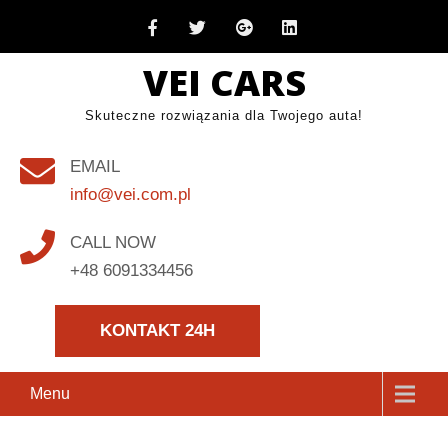
Skip
to
VEI CARS
content
Skuteczne rozwiązania dla Twojego auta!
EMAIL
info@vei.com.pl
CALL NOW
+48 6091334456
KONTAKT 24H
Menu