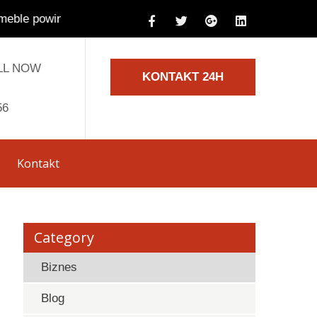
ś w tym momencie zamówić do swoich biur? | Na którą f
LL NOW
KONTAKT 24H
56
Kontakt
Category
Biznes
Blog