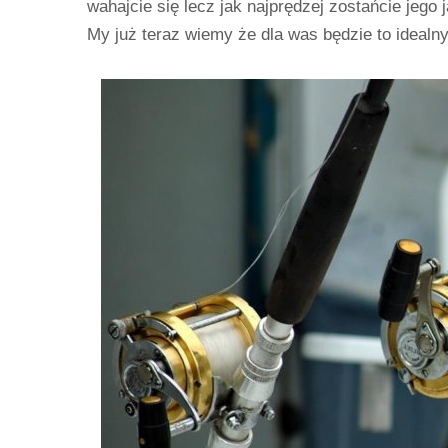
wahajcie się lecz jak najprędzej zostańcie jego
My już teraz wiemy że dla was będzie to ideal