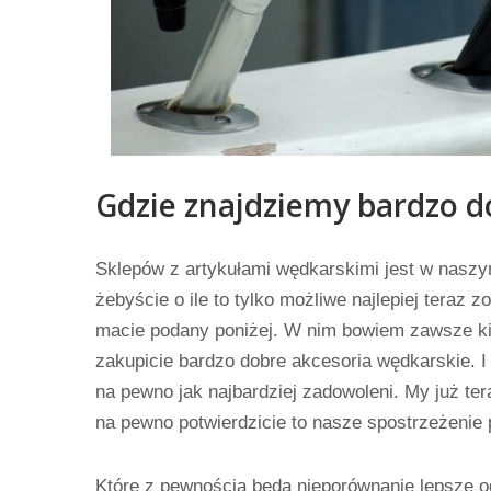
Gdzie znajdziemy bardzo d
Sklepów z artykułami wędkarskimi jest w nasz
żebyście o ile to tylko możliwe najlepiej teraz zo
macie podany poniżej. W nim bowiem zawsze kied
zakupicie bardzo dobre akcesoria wędkarskie. I
na pewno jak najbardziej zadowoleni. My już ter
na pewno potwierdzicie to nasze spostrzeżenie
Które z pewnością będą nieporównanie lepsze od