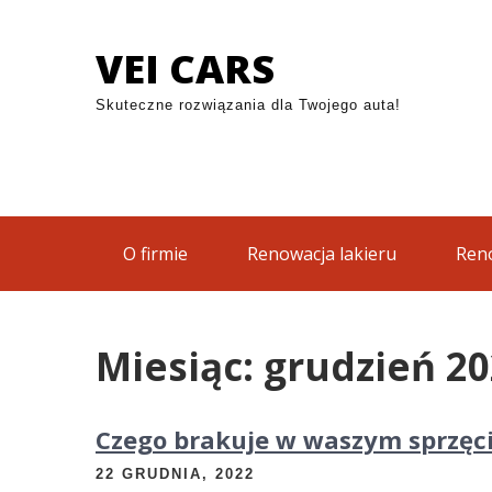
Skip
szym sprzęcie wędkarskim? | Nietuzinkowy wiązar krat
to
VEI CARS
content
Skuteczne rozwiązania dla Twojego auta!
O firmie
Renowacja lakieru
Reno
Miesiąc:
grudzień 2
Czego brakuje w waszym sprzęc
22 GRUDNIA, 2022