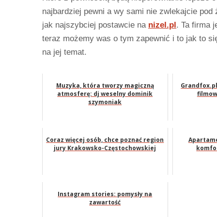
najbardziej pewni a wy sami nie zwlekajcie pod
jak najszybciej postawcie na
nizel.pl
. Ta firma
teraz możemy was o tym zapewnić i to jak to się
na jej temat.
Muzyka, która tworzy magiczną
Grandfox.pl
atmosferę: dj weselny dominik
filmow
szymoniak
Coraz więcej osób, chce poznać region
Apartame
jury Krakowsko-Częstochowskiej
komfo
Instagram stories: pomysły na
zawartość