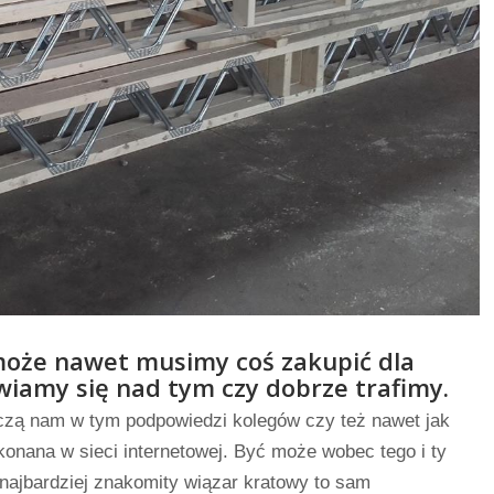
może nawet musimy coś zakupić dla
wiamy się nad tym czy dobrze trafimy.
rczą nam w tym podpowiedzi kolegów czy też nawet jak
onana w sieci internetowej. Być może wobec tego i ty
k najbardziej znakomity wiązar kratowy to sam