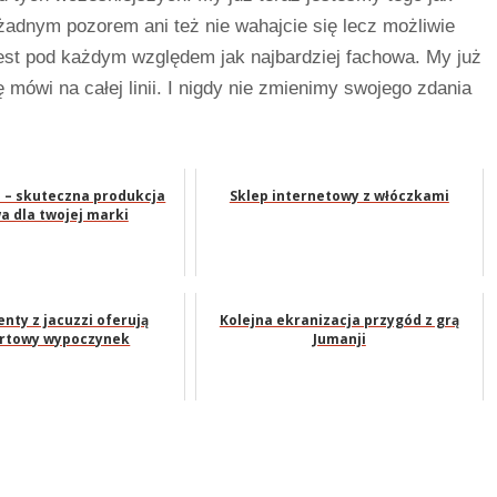
 żadnym pozorem ani też nie wahajcie się lecz możliwie
 jest pod każdym względem jak najbardziej fachowa. My już
 mówi na całej linii. I nigdy nie zmienimy swojego zdania
 – skuteczna produkcja
Sklep internetowy z włóczkami
a dla twojej marki
nty z jacuzzi oferują
Kolejna ekranizacja przygód z grą
rtowy wypoczynek
Jumanji