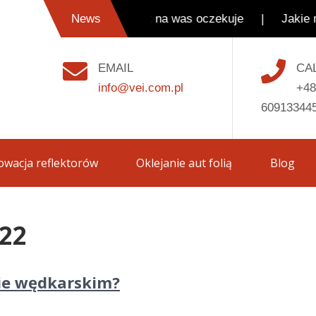
owy który już na was oczekuje | Jakie meble powiniene
News
EMAIL
CA
info@vei.com.pl
+48
60913344
wacja reflektorów
Oklejanie aut folią
Blog
022
ie wędkarskim?