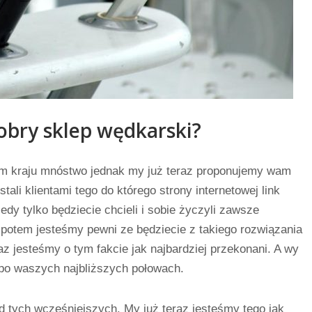
obry sklep wędkarski?
ym kraju mnóstwo jednak my już teraz proponujemy wam
stali klientami tego do którego strony internetowej link
y tylko będziecie chcieli i sobie życzyli zawsze
 potem jesteśmy pewni ze będziecie z takiego rozwiązania
az jesteśmy o tym fakcie jak najbardziej przekonani. A wy
 po waszych najbliższych połowach.
 tych wcześniejszych. My już teraz jesteśmy tego jak