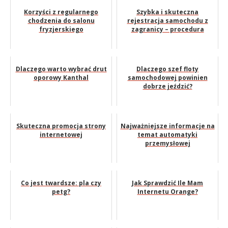
Korzyści z regularnego
Szybka i skuteczna
chodzenia do salonu
rejestracja samochodu z
fryzjerskiego
zagranicy – procedura
Dlaczego warto wybrać drut
Dlaczego szef floty
oporowy Kanthal
samochodowej powinien
dobrze jeździć?
Skuteczna promocja strony
Najważniejsze informacje na
internetowej
temat automatyki
przemysłowej
Co jest twardsze: pla czy
Jak Sprawdzić Ile Mam
petg?
Internetu Orange?