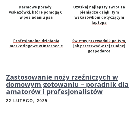
Darmowe porady i
Uzyskaj najlepszy zwrot za
wskazówki, które pomogą Ci
pieniądze dzięki tym
w posiadaniu psa
wskazówkom dotyczącym
laptopa
Profesjonalne działania
Świetny przewodnik po tym,
marketingowe w Internecie
jak przetrwać w tej trudnej
gospodarce
Zastosowanie noży rzeźniczych w
domowym gotowaniu – poradnik dla
amatorów i profesjonalistów
22 LUTEGO, 2025