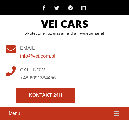
Skip
to
VEI CARS
content
Skuteczne rozwiązania dla Twojego auta!
EMAIL
info@vei.com.pl
CALL NOW
+48 6091334456
KONTAKT 24H
Menu