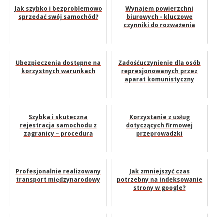
Jak szybko i bezproblemowo
Wynajem powierzchni
sprzedać swój samochód?
biurowych - kluczowe
czynniki do rozważenia
Ubezpieczenia dostępne na
Zadośćuczynienie dla osób
korzystnych warunkach
represjonowanych przez
aparat komunistyczny
Szybka i skuteczna
Korzystanie z usług
rejestracja samochodu z
dotyczących firmowej
zagranicy – procedura
przeprowadzki
Profesjonalnie realizowany
Jak zmniejszyć czas
transport międzynarodowy
potrzebny na indeksowanie
strony w google?