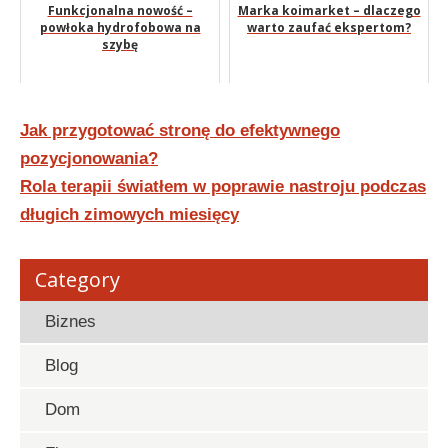
Funkcjonalna nowość –
Marka koimarket – dlaczego
powłoka hydrofobowa na
warto zaufać ekspertom?
szybę
Nawigacja
Jak przygotować stronę do efektywnego
wpisu
pozycjonowania?
Rola terapii światłem w poprawie nastroju podczas
długich zimowych miesięcy
Category
Biznes
Blog
Dom