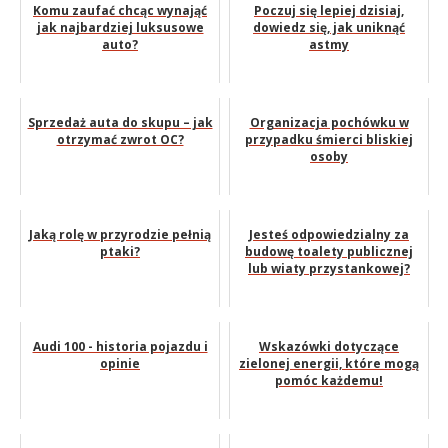
Komu zaufać chcąc wynająć
Poczuj się lepiej dzisiaj,
jak najbardziej luksusowe
dowiedz się, jak uniknąć
auto?
astmy
Sprzedaż auta do skupu – jak
Organizacja pochówku w
otrzymać zwrot OC?
przypadku śmierci bliskiej
osoby
Jaką rolę w przyrodzie pełnią
Jesteś odpowiedzialny za
ptaki?
budowę toalety publicznej
lub wiaty przystankowej?
Audi 100 - historia pojazdu i
Wskazówki dotyczące
opinie
zielonej energii, które mogą
pomóc każdemu!