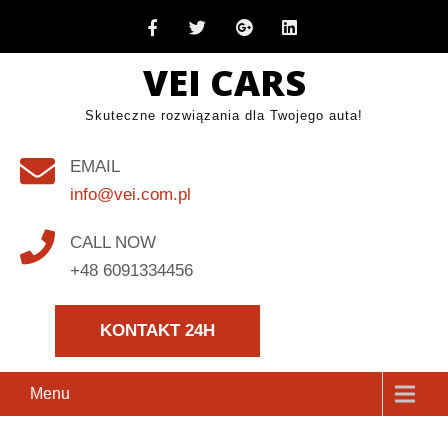
Skip
to
VEI CARS
content
Skuteczne rozwiązania dla Twojego auta!
EMAIL
info@vei.com.pl
CALL NOW
+48 6091334456
KONTAKT 24H
Menu