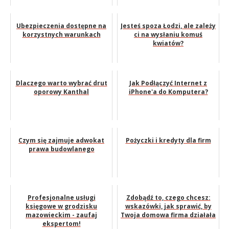
Ubezpieczenia dostępne na
Jesteś spoza Łodzi, ale zależy
korzystnych warunkach
ci na wysłaniu komuś
kwiatów?
Dlaczego warto wybrać drut
Jak Podłączyć Internet z
oporowy Kanthal
iPhone'a do Komputera?
Czym się zajmuje adwokat
Pożyczki i kredyty dla firm
prawa budowlanego
Profesjonalne usługi
Zdobądź to, czego chcesz:
księgowe w grodzisku
wskazówki, jak sprawić, by
mazowieckim - zaufaj
Twoja domowa firma działała
ekspertom!