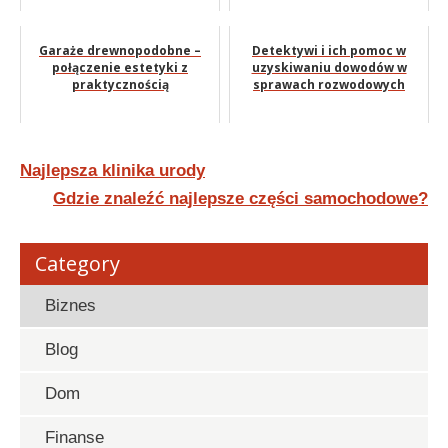
Garaże drewnopodobne –
Detektywi i ich pomoc w
połączenie estetyki z
uzyskiwaniu dowodów w
praktycznością
sprawach rozwodowych
Nawigacja
Najlepsza klinika urody
wpisu
Gdzie znaleźć najlepsze części samochodowe?
Category
Biznes
Blog
Dom
Finanse