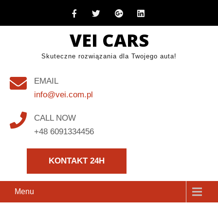
Skip
to
VEI CARS
content
Skuteczne rozwiązania dla Twojego auta!
EMAIL
info@vei.com.pl
CALL NOW
+48 6091334456
KONTAKT 24H
Menu