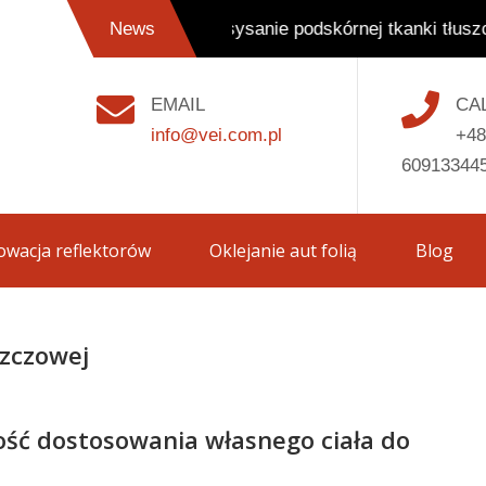
Odsysanie podskórnej tkanki tłuszczowej 
News
EMAIL
CA
info@vei.com.pl
+48
60913344
wacja reflektorów
Oklejanie aut folią
Blog
szczowej
ość dostosowania własnego ciała do