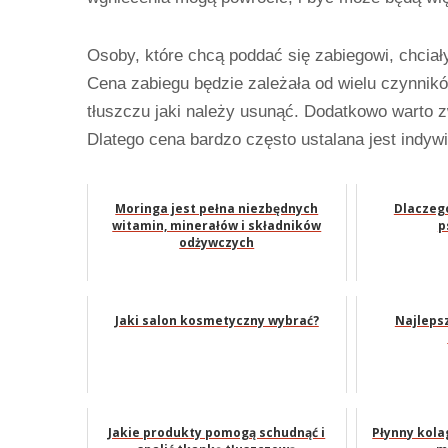
Osoby, które chcą poddać się zabiegowi, chcia
Cena zabiegu będzie zależała od wielu czynnikó
tłuszczu jaki należy usunąć. Dodatkowo warto z
Dlatego cena bardzo często ustalana jest indywi
Moringa jest pełna niezbędnych
Dlaczeg
witamin, minerałów i składników
p
odżywczych
Jaki salon kosmetyczny wybrać?
Najleps
Jakie produkty pomogą schudnąć i
Płynny kola