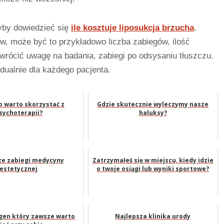
łyby dowiedzieć się
ile kosztuje liposukcja brzucha
.
w, może być to przykładowo liczba zabiegów, ilość
wrócić uwagę na badania, zabiegi po odsysaniu tłuszczu.
dualnie dla każdego pacjenta.
o warto skorzystać z
Gdzie skutecznie wyleczymy nasze
sychoterapii?
haluksy?
ze zabiegi medycyny
Zatrzymałeś się w miejscu, kiedy idzie
estetycznej
o twoje osiągi lub wyniki sportowe?
gen który zawsze warto
Najlepsza klinika urody