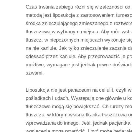
Czas trwania zabiegu różni się w zależności od 
metodą jest liposukcja z zastosowaniem tumes
środka znieczulającego zmieszanego z roztworem
tłuszczową w wybranym miejscu. Aby móc wstrzy
tłuszcz, w niepozornych miejscach wykonuje się
na nie kaniule. Jak tylko znieczulenie zacznie 
odessać przez kaniule. Aby przeprowadzić je prze
możliwe, wymagane jest jednak pewne doświadc
szwami.
Liposukcja nie jest panaceum na cellulit, czyli
pośladkach i udach. Występują one głównie u ko
tłuszczowe mogą się powiększać. Chirurdzy mogą
tłuszczu, w którym własna tkanka tłuszczowa o
wprowadzana do innego. Jeśli jednak pacjentka n
wgniecenia mogą powrócić, i być może będą wię