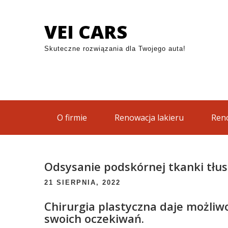
Skip
to
VEI CARS
content
Skuteczne rozwiązania dla Twojego auta!
O firmie
Renowacja lakieru
Reno
Odsysanie podskórnej tkanki tłu
21 SIERPNIA, 2022
Chirurgia plastyczna daje możliw
swoich oczekiwań.