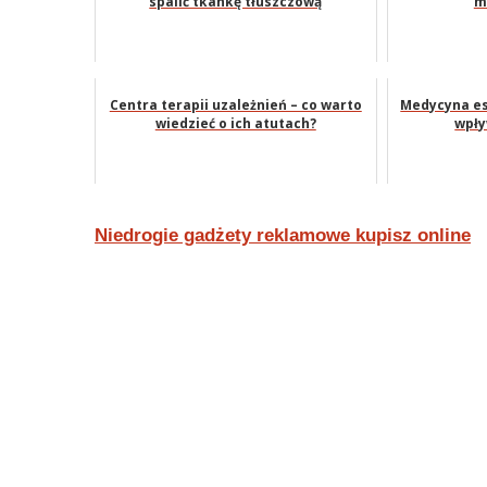
spalić tkankę tłuszczową
m
Centra terapii uzależnień – co warto
Medycyna es
wiedzieć o ich atutach?
wpł
Nawigacja
Niedrogie gadżety reklamowe kupisz online
wpisu