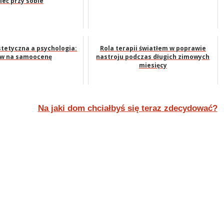
ieć przy sobie
tetyczna a psychologia:
Rola terapii światłem w poprawie
yw na samoocenę
nastroju podczas długich zimowych
miesięcy
Na jaki dom chciałbyś się teraz zdecydować?