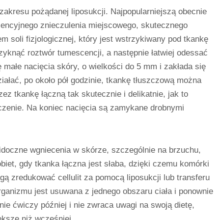
zakresu pożądanej liposukcji. Najpopularniejszą obecnie
cencyjnego znieczulenia miejscowego, skutecznego
 soli fizjologicznej, który jest wstrzykiwany pod tkankę
knąć roztwór tumescencji, a następnie łatwiej odessać
 małe nacięcia skóry, o wielkości do 5 mm i zakłada się
działać, po około pół godzinie, tkankę tłuszczową można
z tkankę łączną tak skutecznie i delikatnie, jak to
zenie. Na koniec nacięcia są zamykane drobnymi
 widoczne wgniecenia w skórze, szczególnie na brzuchu,
biet, gdy tkanka łączna jest słaba, dzięki czemu komórki
 zredukować cellulit za pomocą liposukcji lub transferu
rganizmu jest usuwana z jednego obszaru ciała i ponownie
ie ćwiczy później i nie zwraca uwagi na swoją dietę,
ksze niż wcześniej.